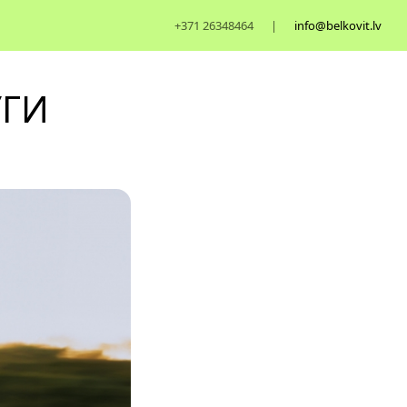
+371
26348464
|
info@belkovit.lv
УГИ