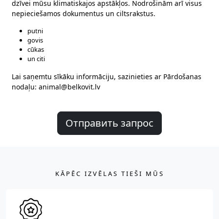
dzīvei mūsu klimatiskajos apstākļos. Nodrošinām arī visus
nepieciešamos dokumentus un ciltsrakstus.
putni
govis
cūkas
un citi
Lai saņemtu sīkāku informāciju, sazinieties ar Pārdošanas
nodaļu:
animal@belkovit.lv
Отправить запрос
KĀPĒC IZVĒLAS TIEŠI MŪS