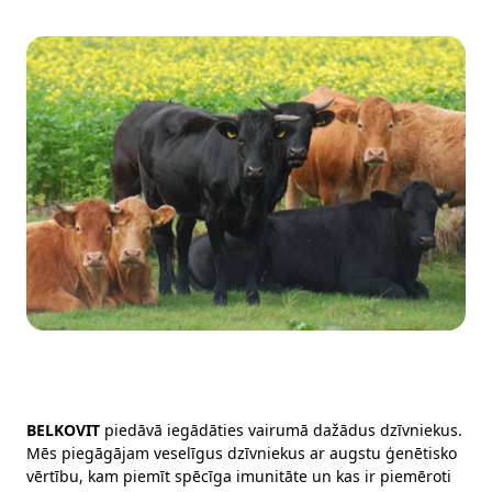
BELKOVIT
piedāvā iegādāties vairumā dažādus dzīvniekus.
Mēs piegāgājam veselīgus dzīvniekus ar augstu ģenētisko
vērtību, kam piemīt spēcīga imunitāte un kas ir piemēroti