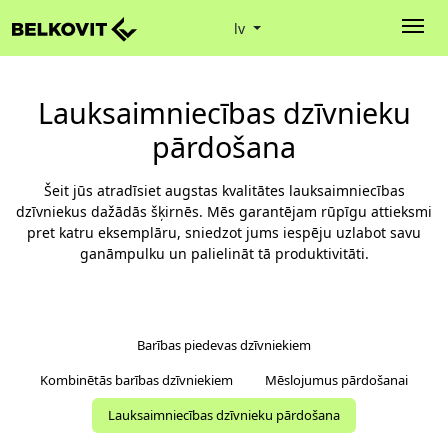
lv
Lauksaimniecības dzīvnieku
pārdošana
Šeit jūs atradīsiet augstas kvalitātes lauksaimniecības
dzīvniekus dažādās šķirnēs. Mēs garantējam rūpīgu attieksmi
pret katru eksemplāru, sniedzot jums iespēju uzlabot savu
ganāmpulku un palielināt tā produktivitāti.
Barības piedevas dzīvniekiem
Kombinētās barības dzīvniekiem
Mēslojumus pārdošanai
Lauksaimniecības dzīvnieku pārdošana